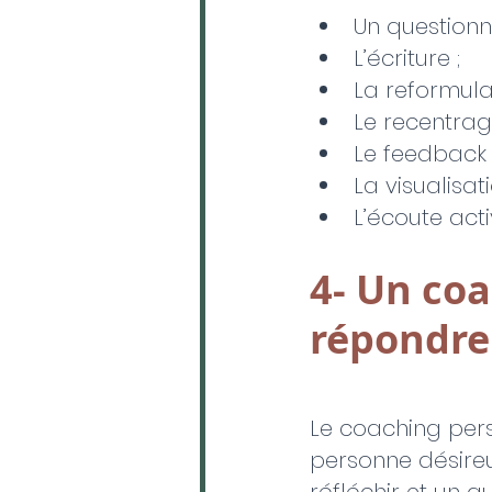
Un questionn
L’écriture ;
La reformulat
Le recentrag
Le feedback 
La visualisati
L’écoute acti
4- Un coa
répondre
Le coaching per
personne désire