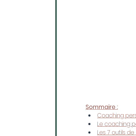
Sommaire :
Coaching perso
Le coaching p
Les 7 outils d