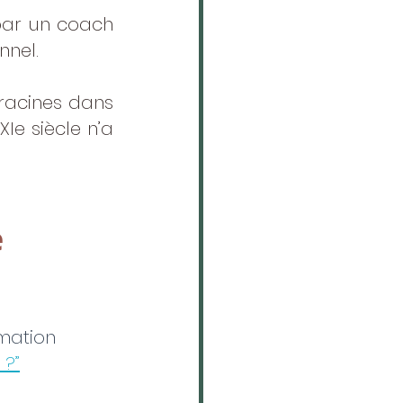
par un coach 
nnel.
racines dans 
Ie siècle n’a 
 
mation 
 ?”