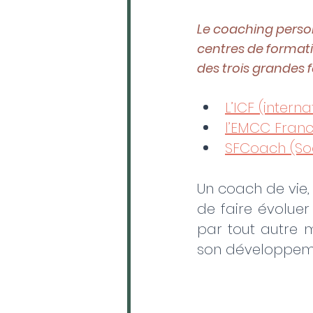
Le coaching person
centres de formatio
des trois grandes 
L’ICF (intern
l’EMCC Fran
SFCoach (So
Un coach de vie, 
de faire évolue
par tout autre m
son développeme