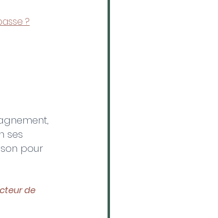
passe ?
pagnement, 
n ses 
raison pour 
ucteur de 