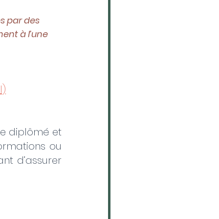
s par des 
ent à l’une 
l)
e diplômé et 
ormations ou 
nt d’assurer 