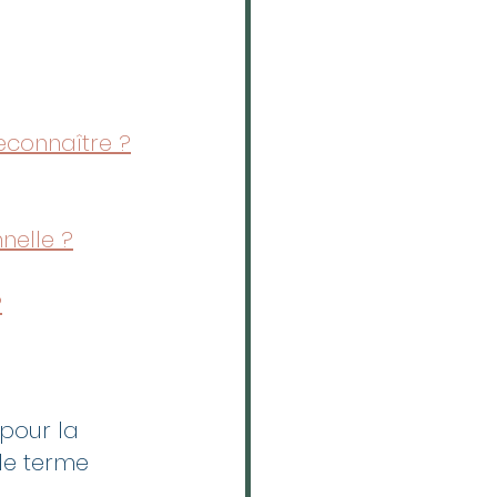
econnaître ?
nelle ?
?
pour la 
 le terme 