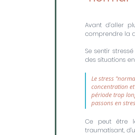
Avant d’aller pl
comprendre la d
Se sentir stress
des situations e
Le stress "norma
concentration et
période trop lon
passons en stre
Ce peut être l
traumatisant, d’un