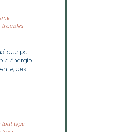
rême 
 troubles 
si que par 
 d’énergie, 
trême, des 
 tout type 
stress 