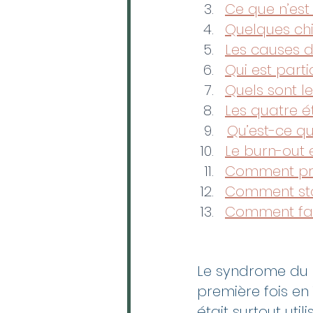
Ce que n’est
Quelques chi
Les causes 
Qui est part
Quels sont l
Les quatre é
Qu’est-ce q
Le burn-out 
Comment pré
Comment stop
Comment fai
Le syndrome du b
première fois en 
était surtout util