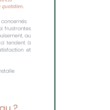
 quotidien. 
t concernés.
 frustrantes 
uisement, au 
ci tendent à 
isfaction et 
nstalle 
 
gu ?