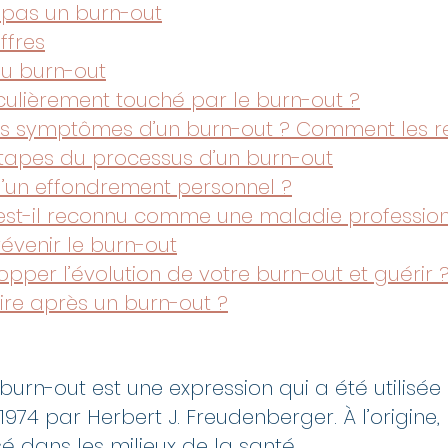
 pas un burn-out
ffres
du burn-out
iculièrement touché par le burn-out ?
es symptômes d’un burn-out ? Comment les r
tapes du processus d’un burn-out
u’un effondrement personnel ?
est-il reconnu comme une maladie profession
venir le burn-out
per l’évolution de votre burn-out et guérir 
re après un burn-out ?
urn-out est une expression qui a été utilisée 
1974 par Herbert J. Freudenberger. À l’origine,
isé dans les milieux de la santé. 