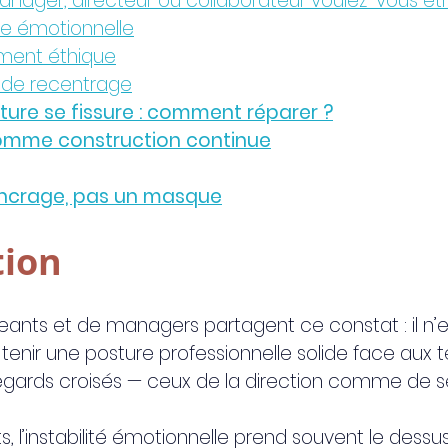
anager, directeur ou collaborateur voulez-vous êtr
ne émotionnelle
ement éthique
s de recentrage
ure se fissure : comment réparer ?
omme construction continue
ancrage, pas un masque
tion
ants et de managers partagent ce constat : il n’e
tenir une posture professionnelle solide face aux t
egards croisés — ceux de la direction comme de s
l’instabilité émotionnelle prend souvent le dessus