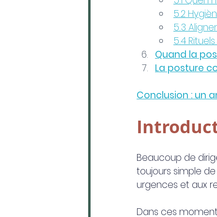
5.1 Quel m
5.2 Hygiè
5.3 Align
5.4 Rituel
Quand la post
La posture c
Conclusion : un 
Introduc
Beaucoup de dirige
toujours simple de 
urgences et aux r
Dans ces moments, 