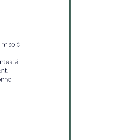
 mise à 
ntesté.
nt.
nnel.