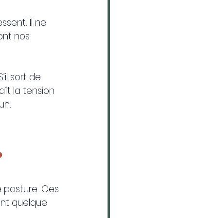
ssent. Il ne 
ont nos 
il sort de 
aît la tension 
un.
?
e posture. Ces 
ent quelque 