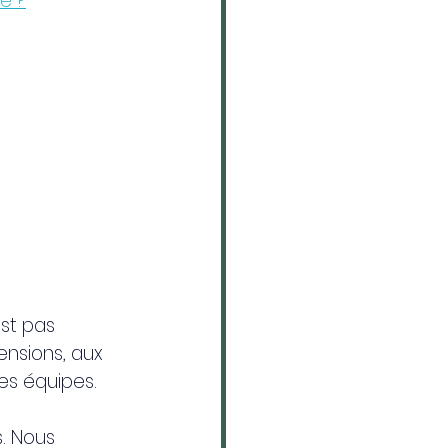
e ?
st pas 
ensions, aux 
es équipes.
. Nous 