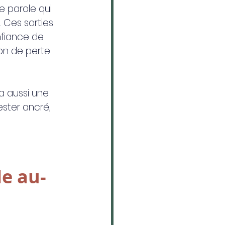
e parole qui 
 Ces sorties 
nfiance de 
on de perte 
 a aussi une 
ester ancré, 
le au-