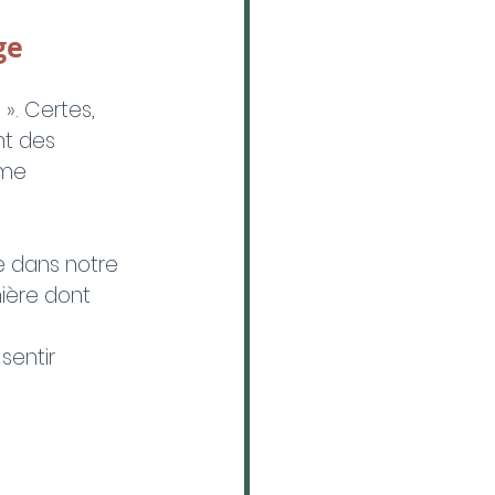
ge
». Certes, 
nt des 
ume 
de dans notre 
nière dont 
sentir 