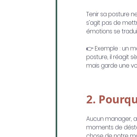
Tenir sa posture ne
s’agit pas de mettr
émotions se trad
👉 Exemple : un ma
posture, il réagit s
mais garde une vo
2. Pourqu
Aucun manager, auss
moments de déstabi
chose de notre ma