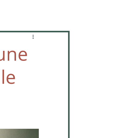
une
le