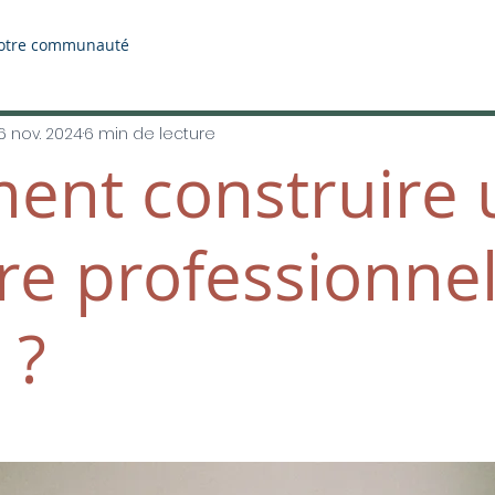
otre communauté
6 nov. 2024
6 min de lecture
nt construire 
re professionnel
 ?