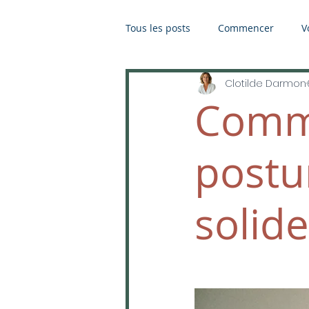
Tous les posts
Commencer
V
Clotilde Darmon
Comme
postu
solide