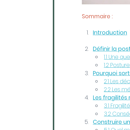
Sommaire :
Introduction
Définir la po
1.1 Une q
1.2 Postu
Pourquoi sort
2.1 Les dé
2.2 Les m
Les fragilités
3.1 Fragili
3.2 Cons
Construire un