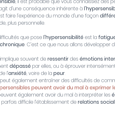
ensible
, il est probable que vous connaissiez des p
 s’agit d’une conséquence inhérente à 
l’hypersensib
’est faire l’expérience du monde d’une façon 
différ
de, plus personnelle. 
fficultés que pose 
l’hypersensibilité
 est la 
fatigu
 chronique
. C’est ce que nous allons développer d
 implique souvent de 
ressentir
 des 
émotions inte
ment 
dépassé
 par elles, ou à éprouver intensément
de l’
anxiété
, voire de la 
peur
.
 peut également entraîner des difficultés de comm
ersensibles peuvent avoir du mal à exprimer l
 peuvent également avoir du mal à interpréter les 
é
parfois difficile l’établissement de 
relations socia