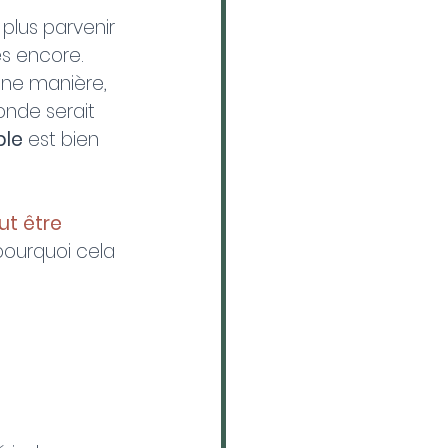
plus parvenir 
res encore.
ine manière, 
onde serait 
ble
 est bien 
ut être 
pourquoi cela 