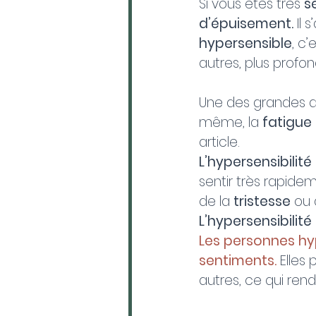
Si vous êtes très 
s
d’épuisement.
 Il
hypersensible
, c
autres, plus profon
Une des grandes di
même, la 
fatigue
article.
L’hypersensibilité
sentir très rapide
de la 
tristesse
 ou 
L’hypersensibilité
Les personnes hyp
sentiments.
 Elles
autres, ce qui rend 