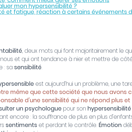
ité, comment mieux gérer ses émotions
uer mon hypersensibilité ?
té et fatigue, réaction à certains événements d
ntabilité
, deux mots qui font majoritairement le qu
ous et qui ont tendance à nier et mettre de côté
: sa 
sensibilité
. 
ypersensible
 est aujourd’hui un problème, une tare
être même que cette société que nous avons c
onsable d’une sensibilité qui ne répond plus et q
ulter un psychologue
 pour son 
hypersensibilité
tant encore : la souffrance de plus en plus d’enfants
rs 
sentiments
 et perdant le contrôle. 
Émotion
 dé