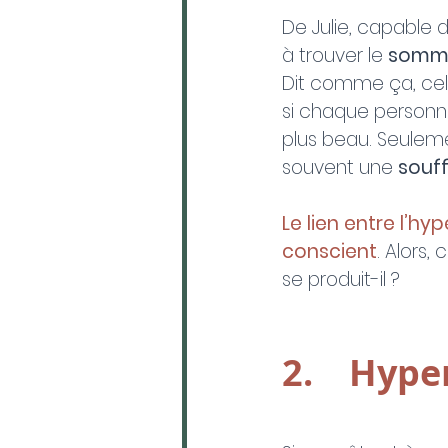
De Julie, capable 
à trouver le 
somme
Dit comme ça, cela
si chaque personn
plus beau. Seulemen
souvent une 
souf
Le lien entre l’hy
conscient
. Alors
se produit-il ?
2.    Hype