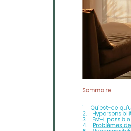
Sommaire
1.    
Qu’est-ce qu’
2.    
Hypersensibili
3.    
Est-il possibl
4.    
Problèmes de