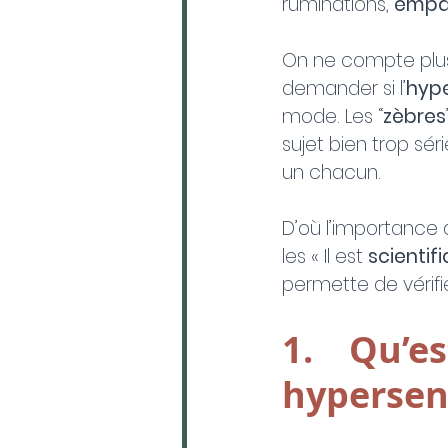
ruminations, 
empa
On ne compte plus l
demander si l’
hype
mode. Les “
zèbres
sujet bien trop sér
un chacun. 
D’où l’importance 
les « Il est 
scienti
permette de vérifi
1.    Qu’
hypersen