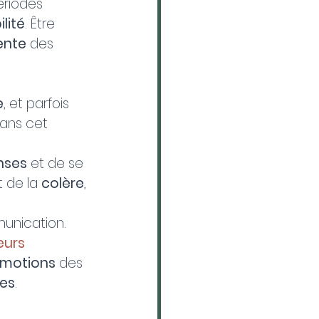
ériodes 
ilité
. Être 
ente
 des 
e
, et parfois 
ans cet 
nses
 et de se 
 de la 
colère
, 
unication. 
eurs 
motions
 des 
les
.