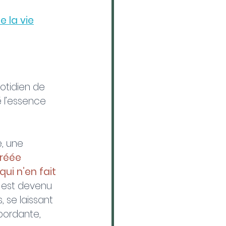
e la vie
otidien de 
 l’essence 
, une 
réée 
ui n’en fait 
 est devenu 
, se laissant 
bordante, 