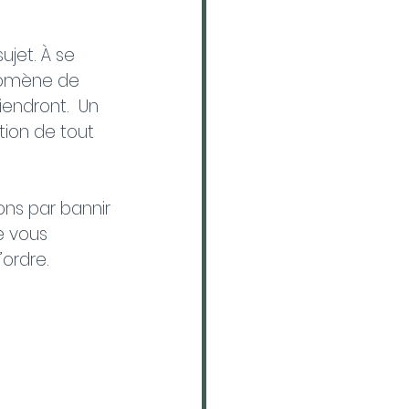
ujet. À se 
nomène de 
endront.  Un 
tion de tout 
ns par bannir 
e vous 
’ordre.