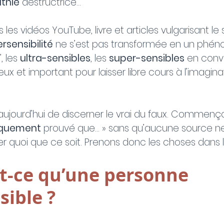
thie
 destructrice…
es vidéos YouTube, livre et articles vulgarisant le s
rsensibilité
 ne s’est pas transformée en un phé
”, les 
ultra-sensibles
, les 
super-sensibles
 en convi
ieux et important pour laisser libre cours à l’imagina
aujourd’hui de discerner le vrai du faux. Commenço
fiquement
 prouvé que… » sans qu’aucune source n
er quoi que ce soit. Prenons donc les choses dans l
est-ce qu’une personne 
sible ?