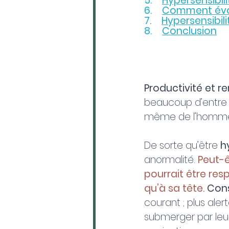
5.    
Hypersensibil
6.    
Comment éval
7.    
Hypersensibili
8.    
Conclusion
Productivité et re
beaucoup d’entre n
même de l’homme 
De sorte qu’être 
h
anormalité. 
Peut-
pourrait être resp
qu’à sa tête. 
Cons
courant ; plus aler
submerger par leu