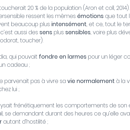
 toucherait 20 % de la population (Aron et coll, 2014).
rsensible ressent les mêmes 
émotions
 que tout 
uvent beaucoup plus 
intensément
, et ce, tout le t
c’est aussi des 
sens
 plus 
sensibles
, voire plus dé
odorat, toucher).
ia, qui pouvait 
fondre en larmes
 pour un léger c
t un cadeau ;
e parvenait pas à vivre sa 
vie normalement
 à la 
hez lui ; 
alysait frénétiquement les comportements de son 
ail, se demandant durant des heures ce qu’elle avai
r
 autant d’hostilité ;