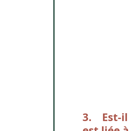
3.    Est-
est liée 