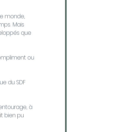
le monde, 
emps. Mais 
veloppés que 
ompliment ou 
vue du SDF 
entourage, à 
t bien pu 