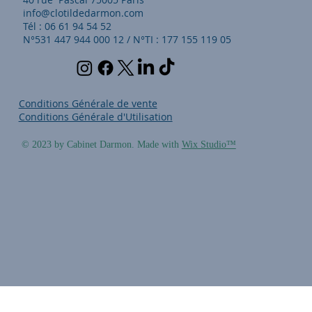
info@clotildedarmon.com
Tél : 06 61 94 54 52
N°531 447 944 000 12 / N°TI : 177 155 119 05
Conditions Générale de vente
Conditions Générale d'Utilisation
© 2023 by Cabinet Darmon. Made with
Wix Studio™