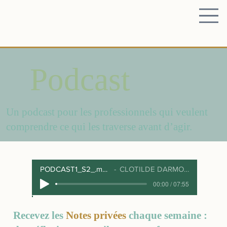
Podcast
Un podcast pour les professionnels qui veulent
comprendre ce qui les traverse avant d’agir.
PODCAST1_S2_.mp3
CLOTILDE DARMON
00:00 / 07:55
Recevez les
Notes privées
chaque semaine :