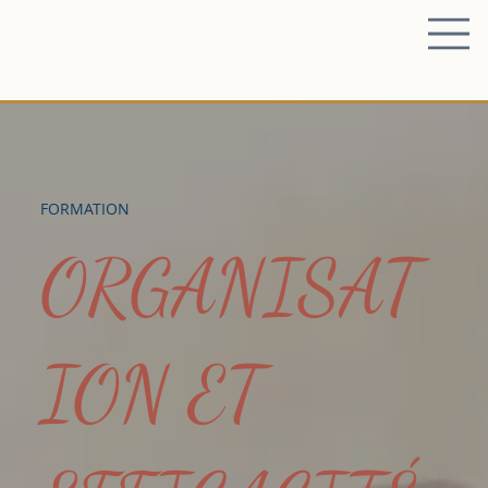
FORMATION
ORGANISAT
ION ET