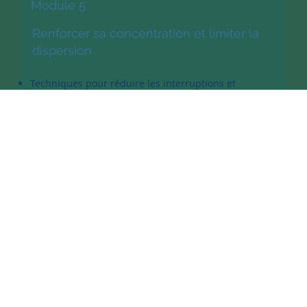
Module 5
Renforcer sa concentration et limiter la
dispersion
Techniques pour réduire les interruptions et
maintenir le focus
Gérer efficacement les emails et sollicitations
digitales
Développer des habitudes de travail protectrices de
l’attention
Module 6
Construire une efficacité durable et
apaisée